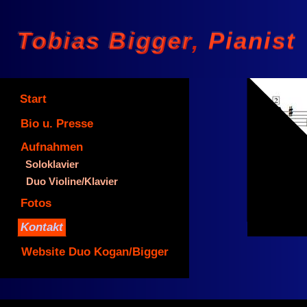
Tobias Bigger Pianist
Tobias Bigger, Pianist
Start
Bio u. Presse
Aufnahmen
Soloklavier
©
Duo Violine/Klavier
Fotos
Kontakt
Website Duo Kogan/Bigger